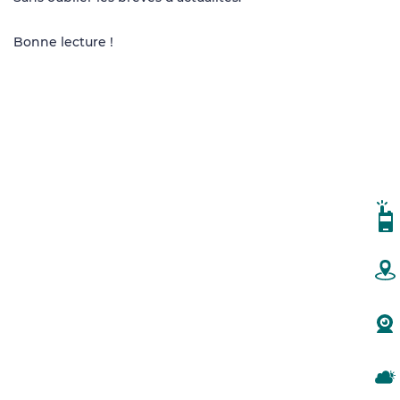
Bonne lecture !
CA
PL
W
MÉ