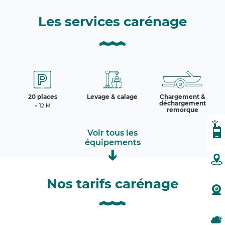
Les services carénage
20 places
Levage & calage
Chargement &
déchargement
< 12 M
remorque
CA
Voir tous les
équipements
Grue mobile
Grue fixe
PL
16 tonnes / Aire Est
15 tonnes / Aire
Ouest
Nos tarifs carénage
W
MÉ